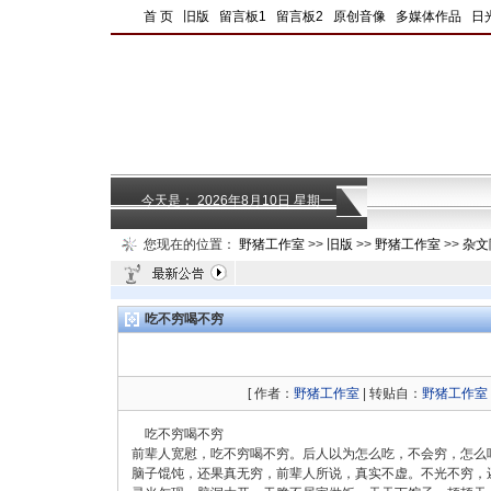
|
首 页
|
旧版
|
留言板1
|
留言板2
|
原创音像
|
多媒体作品
|
日
今天是：
2026年8月10日 星期一
您现在的位置：
野猪工作室
>>
旧版
>>
野猪工作室
>>
杂文
吃不穷喝不穷
[ 作者：
野猪工作室
| 转贴自：
野猪工作室
吃不穷喝不穷
前辈人宽慰，吃不穷喝不穷。后人以为怎么吃，不会穷，怎么
脑子馄饨，还果真无穷，前辈人所说，真实不虚。不光不穷，