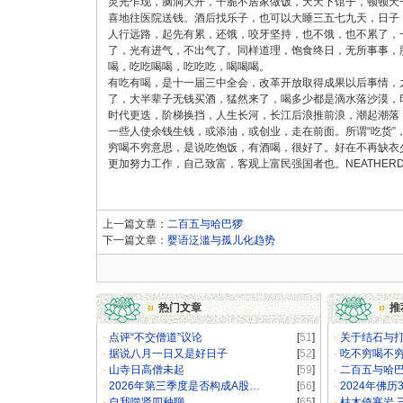
灵光乍现，脑洞大开，干脆不居家做饭，天天下馆子，顿顿天
喜地往医院送钱。酒后找乐子，也可以大睡三五七九天，日子
人行远路，起先有累，还饿，咬牙坚持，也不饿，也不累了，
了，光有进气，不出气了。同样道理，饱食终日，无所事事，
喝，吃吃喝喝，吃吃吃，喝喝喝。
有吃有喝，是十一届三中全会，改革开放取得成果以后事情，
了，大半辈子无钱买酒，猛然来了，喝多少都是滴水落沙漠，
时代更迭，阶梯换挡，人生长河，长江后浪推前浪，潮起潮落
一些人使余钱生钱，或添油，或创业，走在前面。所谓“吃货
穷喝不穷意思，是说吃饱饭，有酒喝，很好了。好在不再缺衣
更加努力工作，自己致富，客观上富民强国者也。NEATHERD
上一篇文章：
二百五与哈巴猡
下一篇文章：
婴语泛滥与孤儿化趋势
热门文章
推
·
点评“不交僧道”议论
[
51
]
·
关于结石与
·
据说八月一日又是好日子
[
52
]
·
吃不穷喝不
·
山寺日高僧未起
[
59
]
·
二百五与哈
·
2026年第三季度是否构成A股…
[
66
]
·
2024年佛历
·
自我噬贤四种聊
[
65
]
·
枯木倚寒岩 