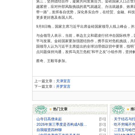
第三，坚持团结合作，凝聚共同发展合力。金砖国家人口占世
越紧密，应对外部风险挑战的底气就越足、办法就越多、效果
带一路”，发挥各自优势，深化务实合作，在经贸、金融、科技
更多更好惠及各国人民。
9月8日晚，国家主席习近平出席金砖国家领导人线上峰会，并
与会领导人表示，当前，单边主义和霸凌行径冲击国际秩序，
平与发展。金砖国家要加强团结协作，携手应对危机挑战，共
国领导人认为习近平主席提出的全球治理倡议切中要害，指明
点问题保持沟通，发挥乌克兰危机“和平之友”小组作用，坚持
蔡奇、王毅等参加。
上一篇文章：
天津宣言
下一篇文章：
开罗宣言
热门文章
推
·
山寺日高僧未起
[
56
]
·
关于结石与
·
2026年第三季度是否构成A股…
[
60
]
·
吃不穷喝不
·
自我噬贤四种聊
[
64
]
·
二百五与哈