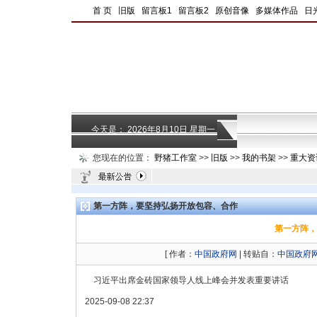
|
首 页
|
旧版
|
留言板1
|
留言板2
|
原创音像
|
多媒体作品
|
日
今天是：
2026年8月10日 星期一
您现在的位置：
野猪工作室
>>
旧版
>>
我的书架
>>
重大资
第一方阵，要坚持弘扬开放包容、合作
第一方阵，
[ 作者：
中国政府网
| 转贴自：
中国政府
习近平出席金砖国家领导人线上峰会并发表重要讲话
2025-09-08 22:37