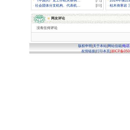
·
《中国共产党工作机关条例…
[
71
]
·
2024年佛历
·
社会团体分支机构、代表机…
[
89
]
·
枯木倚寒岩 
网友评论
没有任何评论
版权申明
|
关于本站
|
网站信箱
|
电话1
友情链接
|
打印本页
|
浙ICP备050