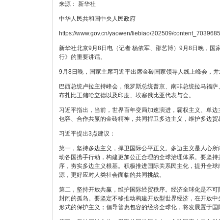
来源： 新华社
中华人民共和国中央人民政府
https://www.gov.cn/yaowen/liebiao/202509/content_703968
新华社北京9月8日电（记者 杨依军、邵艺博）9月8日晚，
行》的重要讲话。
9月8日晚，国家主席习近平出席金砖国家领导人线上峰会，并
巴西总统卢拉主持峰会，俄罗斯总统普京、南非总统拉马福萨
布扎比王储哈立德以及印度、埃塞俄比亚代表与会。
习近平指出，当前，世界百年变局加速演进，霸权主义、单边
包容、合作共赢的金砖精神，共同捍卫多边主义，维护多边贸易
习近平提出3点建议：
第一，坚持多边主义，捍卫国际公平正义。多边主义是人心所
动各国携手行动，构建更加公正合理的全球治理体系。要坚持
序，夯实多边主义根基。积极推进国际关系民主化，提升全球
源，更好应对人类社会面临的共同挑战。
第二，坚持开放共赢，维护国际经贸秩序。经济全球化是不可
封闭的孤岛。要坚定不移推动构建开放型世界经济，在开放中
形式的保护主义；倡导普惠包容的经济全球化，将发展置于国