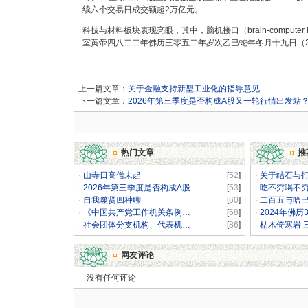
续六个交易日成交额超2万亿元。
科技与材料板块表现亮眼，其中，脑机接口（brain-compute
室黄帝四八二二年佛历三零五二年岁次乙巳蛇年冬月十九日（20
上一篇文章：
关于金融支持新型工业化的指导意见
下一篇文章：
2026年第三季度是否构成A股又一轮行情出发站
热门文章
推
·
山寺日高僧未起
[
52
]
·
关于结石与
·
2026年第三季度是否构成A股…
[
53
]
·
吃不穷喝不
·
自我噬贤四种聊
[
60
]
·
二百五与哈
·
《中国共产党工作机关条例…
[
68
]
·
2024年佛历
·
社会团体分支机构、代表机…
[
86
]
·
枯木倚寒岩 
网友评论
没有任何评论