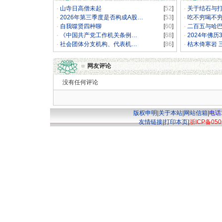
·
山寺日高僧未起
[
52
]
·
关于结石与
·
2026年第三季度是否构成A股…
[
53
]
·
吃不穷喝不
·
自我噬贤四种聊
[
60
]
·
二百五与哈
·
《中国共产党工作机关条例…
[
68
]
·
2024年佛历
·
社会团体分支机构、代表机…
[
86
]
·
枯木倚寒岩 
网友评论
没有任何评论
版权申明
|
关于本站
|
网站信箱
|
电话1
友情链接
|
打印本页
|
浙ICP备050