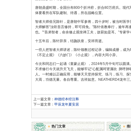
唐朝鼎盛时期，全国分布800个折冲府，折合80万府兵。现代
体要看所在军队建制、待遇，所在战略位置。
智者大师俗兄陈针，是唐朝中军参将，四十岁时，被当时医学
大师解答“汝听吾言修持，即可得免。”陈针依教奉行，逾年再
也。”“吾弟智者，命余修止观坐禅工夫，故获如是耳。”专家学
十五年后，陈针辞亲，结跏趺座，安祥而逝。
一些人把智者大师讲述，陈针领教过程记录，编辑成册，成为
《不定止观》《六妙门》《小止观》，内容大同小异。
今次和同志们一起诵《童蒙止观》，2024年5月中旬可以圆
不求修行今天就升天飞天，能够牢记“心配属呵肾属吹 脾呼肺
人。一时难以正确应用，能够天天坚持探究、练习，练习、探究
大焉，功德无量。各自尊重。吉祥如意。NEATHERD4龙年三月
上一篇文章：
种德经本经注释
下一篇文章：
甲辰龙年夏安居
热门文章
推