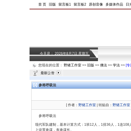
|
首 页
|
旧版
|
留言板1
|
留言板2
|
原创音像
|
多媒体作品
|
日
今天是：
2026年8月7日 星期五
您现在的位置：
野猪工作室
>>
旧版
>>
佛法
>>
学法
>>
[专
参将呼吸法
[ 作者：
野猪工作室
| 转贴自：
野猪工作室
参将呼吸法
现代军队建制，基本计算方式：1班12人，1排36人，1连108人
上设置参谋，有参谋长。