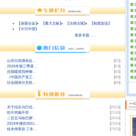
【谈股论金】
【重大文献】
【法律法规】
【制度架设】
【今日中国】
更多专题……
·
山寺日高僧未起…
[
52
]
·
2026年第三季度…
[
53
]
·
自我噬贤四种聊…
[
60
]
·
《中国共产党工…
[
68
]
·
社会团体分支机…
[
86
]
·
关于结石与打结…
[
2653
]
·
吃不穷喝不穷
[
2526
]
·
二百五与哈巴猡…
[
2644
]
·
2024年佛历3051…
[
2550
]
·
枯木倚寒岩 三冬…
[
7003
]