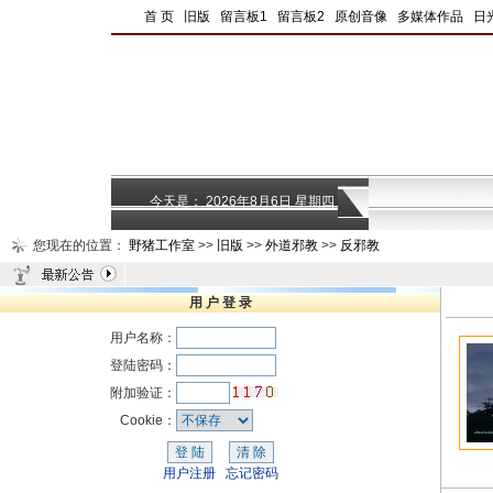
|
首 页
|
旧版
|
留言板1
|
留言板2
|
原创音像
|
多媒体作品
|
日
今天是：
2026年8月6日 星期四
您现在的位置：
野猪工作室
>>
旧版
>>
外道邪教
>>
反邪教
用 户 登 录
用户名称：
登陆密码：
附加验证：
Cookie：
用户注册
忘记密码