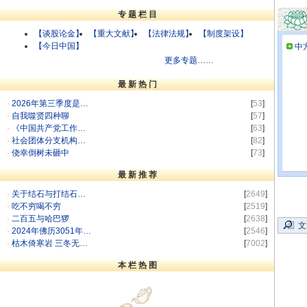
专 题 栏 目
【谈股论金】
【重大文献】
【法律法规】
【制度架设】
【今日中国】
中
更多专题……
最 新 热 门
·
2026年第三季度是…
[
53
]
·
自我噬贤四种聊
[
57
]
·
《中国共产党工作…
[
63
]
·
社会团体分支机构…
[
82
]
·
侥幸倒树未砸中
[
73
]
最 新 推 荐
·
关于结石与打结石…
[
2649
]
·
吃不穷喝不穷
[
2519
]
·
二百五与哈巴猡
[
2638
]
文
·
2024年佛历3051年…
[
2546
]
·
枯木倚寒岩 三冬无…
[
7002
]
本 栏 热 图