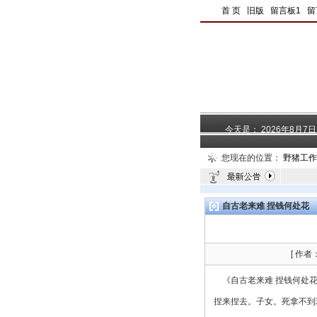
|
首 页
|
旧版
|
留言板1
|
留
今天是：
2026年8月7
您现在的位置：
野猪工作
自古老来难 捏钱何处花
[ 作者
《自古老来难 捏钱何处花
捏来捏去。子女。死拿不到瑞