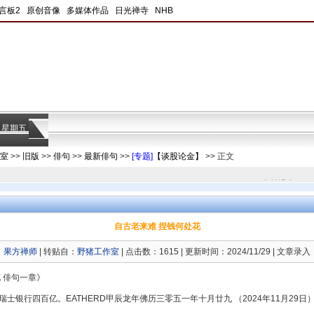
言板2
|
原创音像
|
多媒体作品
|
日光禅寺
|
NHB
|
日 星期五
室
>>
旧版
>>
俳句
>>
最新俳句
>>
[专题]
【谈股论金】
>> 正文
当前没有任何
自古老来难 捏钱何处花
：
果方禅师
| 转贴自：
野猪工作室
| 点击数：1615 | 更新时间：2024/11/29 | 文章录入：b
 俳句一章》
士银行四百亿。EATHERD甲辰龙年佛历三零五一年十月廿九 （2024年11月29日