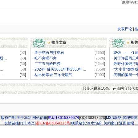
调整字体
发表评论
|
推荐文章
相关
[
52
]
·
关于结石与打结石
[
2653
]
·
吃饭 ——住
A股…
[
53
]
·
吃不穷喝不穷
[
2526
]
·
关于许霆同志
[
60
]
·
二百五与哈巴猡
[
2644
]
·
呼吁外国银行
…
[
68
]
·
2024年佛历3051年和2568年…
[
2550
]
·
“大小非”突然
…
[
86
]
·
枯木倚寒岩 三冬无暖气
[
7003
]
·
高明的骗局一
只显示最新10条。评论内容只代
版权申明
|
关于本站
|
网站信箱
|
电话13615880574
|QQ138318623|
MSN联络
|
管理登陆
友情链接
|
打印本页
|
浙ICP备05064315号
|
联系站长:冷水泡茶
|
关闭窗口
|
返回顶端