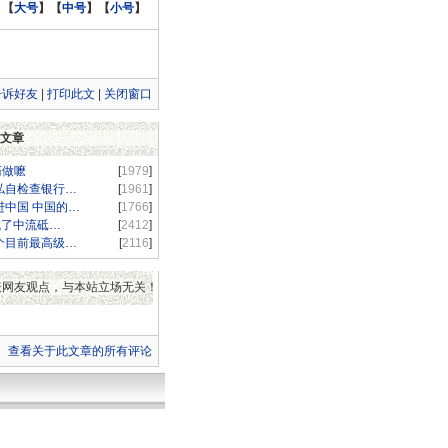
:
【
大号
】
【
中号
】
【
小号
】
告诉好友
|
打印此文
|
关闭窗口
文章
庙做嚒
[
1979
]
私自检查银行…
[
1961
]
进中国 中国的…
[
1766
]
成了中流砥…
[
2412
]
个目前最高级…
[
2116
]
表网友观点，与本站立场无关！
查看关于此文章的所有评论