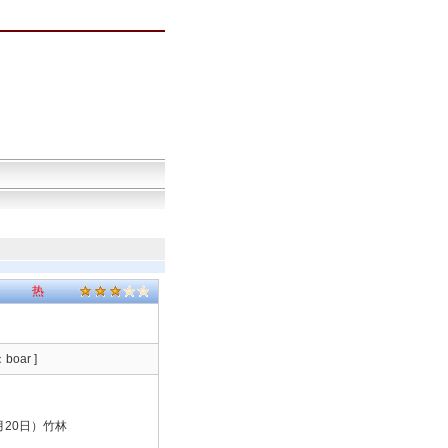
公告！
热
oar ]
20日）竹林