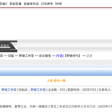
言板2
|
原创音像
|
多媒体作品
|
日光禅寺
|
NHB
|
日 星期五
室
>>
旧版
>>
野猪工作室
>>
杂文随笔
>>
[专题]
【野猪俳句】
>> 正文
当前没有任何
入伏 俳句一章
：
野猪工作室
| 转贴自：
野猪工作室
| 点击数：531 | 更新时间：2025/7/21 | 文章录入：b
蛙哑蝉鸣，夏季已去。竹林一僧佛历三零五二年岁次乙巳蛇年六月廿六日（2025年7月