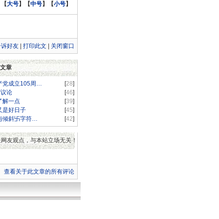
:
【
大号
】
【
中号
】
【
小号
】
告诉好友
|
打印此文
|
关闭窗口
文章
党成立105周…
[
28
]
”议论
[
46
]
了解一点
[
39
]
又是好日子
[
45
]
与倾斜卐字符…
[
42
]
表网友观点，与本站立场无关！
查看关于此文章的所有评论