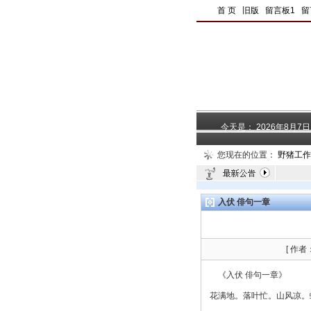
|
首 页
|
旧版
|
留言板1
|
留
今天是：
2026年8月7
您现在的位置：
野猪工作
入伏 俳句一章
[ 作者
《入伏 俳句一章》
花满地。落叶忙。山风凉。