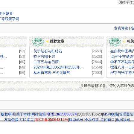
调整字体
笑不越界
“娼”等残废字词
发表评论
|
推荐文章
相关
[
52
]
·
关于结石与打结石
[
2653
]
·
在庆祝中国共产
A股…
[
53
]
·
吃不穷喝不穷
[
2526
]
·
点评“不交僧道
[
60
]
·
二百五与哈巴猡
[
2644
]
·
学不了不妨碍
…
[
68
]
·
2024年佛历3051年和2568年…
[
2550
]
·
据说八月一日
…
[
86
]
·
枯木倚寒岩 三冬无暖气
[
7003
]
·
卍字与卐字符
只显示最新10条。评论内容只代
版权申明
|
关于本站
|
网站信箱
|
电话13615880574
|QQ138318623|
MSN联络
|
管理登陆
友情链接
|
打印本页
|
浙ICP备05064315号
|
联系站长:冷水泡茶
|
关闭窗口
|
返回顶端