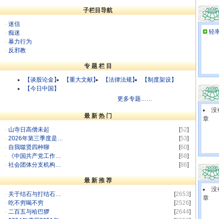
子栏目导航
·
迷信
轻
·
痴迷
·
暴力行为
·
反邪教
专 题 栏 目
【谈股论金】
【重大文献】
【法律法规】
【制度架设】
【今日中国】
更多专题……
没
最 新 热 门
章
·
山寺日高僧未起
[
52
]
·
2026年第三季度是…
[
53
]
·
自我噬贤四种聊
[
60
]
·
《中国共产党工作…
[
68
]
·
社会团体分支机构…
[
86
]
最 新 推 荐
没
·
关于结石与打结石…
[
2653
]
章
·
吃不穷喝不穷
[
2526
]
·
二百五与哈巴猡
[
2644
]