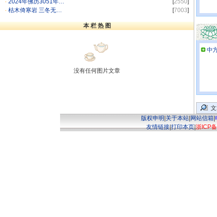
·
2024年佛历3051年…
[
2550
]
·
枯木倚寒岩 三冬无…
[
7003
]
本 栏 热 图
中
没有任何图片文章
文
版权申明
|
关于本站
|
网站信箱
|
友情链接
|
打印本页
|
浙ICP备