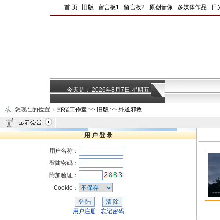
|
首 页
|
旧版
|
留言板1
|
留言板2
|
原创音像
|
多媒体作品
|
日
今天是：
2026年8月7日 星期五
您现在的位置：
野猪工作室
>>
旧版
>>
外道邪教
用 户 登 录
用户名称：
登陆密码：
附加验证：
Cookie：
用户注册
忘记密码